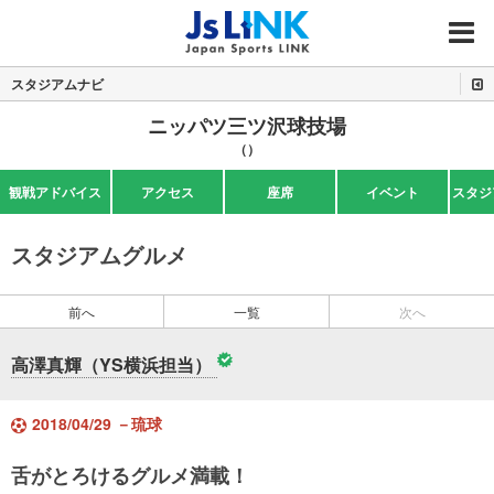
MENU
スタジアムナビ
ニッパツ三ツ沢球技場
（）
観戦アドバイス
アクセス
座席
イベント
スタジ
スタジアムグルメ
前へ
一覧
次へ
高澤真輝（YS横浜担当）
2018/04/29 －琉球
舌がとろけるグルメ満載！