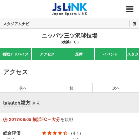
MENU
スタジアムナビ
ニッパツ三ツ沢球技場
（横浜ＦＣ）
観戦アドバイス
アクセス
座席
イベント
スタジ
アクセス
前へ
一覧
次へ
takatch親方
さん
2017/08/05 横浜FC－大分
を観戦
総合評価
（4.1）