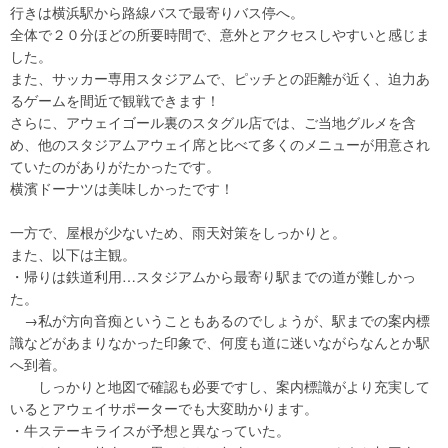
行きは横浜駅から路線バスで最寄りバス停へ。
全体で２０分ほどの所要時間で、意外とアクセスしやすいと感じま
した。
また、サッカー専用スタジアムで、ピッチとの距離が近く、迫力あ
るゲームを間近で観戦できます！
さらに、アウェイゴール裏のスタグル店では、ご当地グルメを含
め、他のスタジアムアウェイ席と比べて多くのメニューが用意され
ていたのがありがたかったです。
横濱ドーナツは美味しかったです！
一方で、屋根が少ないため、雨天対策をしっかりと。
また、以下は主観。
・帰りは鉄道利用…スタジアムから最寄り駅までの道が難しかっ
た。
→私が方向音痴ということもあるのでしょうが、駅までの案内標
識などがあまりなかった印象で、何度も道に迷いながらなんとか駅
へ到着。
しっかりと地図で確認も必要ですし、案内標識がより充実して
いるとアウェイサポーターでも大変助かります。
・牛ステーキライスが予想と異なっていた。