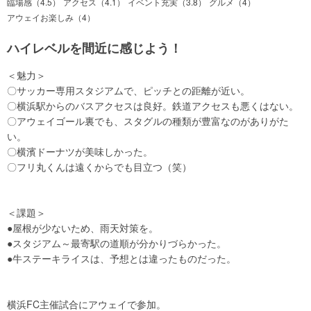
臨場感（4.5）
アクセス（4.1）
イベント充実（3.8）
グルメ（4）
アウェイお楽しみ（4）
ハイレベルを間近に感じよう！
＜魅力＞
〇サッカー専用スタジアムで、ピッチとの距離が近い。
〇横浜駅からのバスアクセスは良好。鉄道アクセスも悪くはない。
〇アウェイゴール裏でも、スタグルの種類が豊富なのがありがた
い。
〇横濱ドーナツが美味しかった。
〇フリ丸くんは遠くからでも目立つ（笑）
＜課題＞
●屋根が少ないため、雨天対策を。
●スタジアム～最寄駅の道順が分かりづらかった。
●牛ステーキライスは、予想とは違ったものだった。
横浜FC主催試合にアウェイで参加。