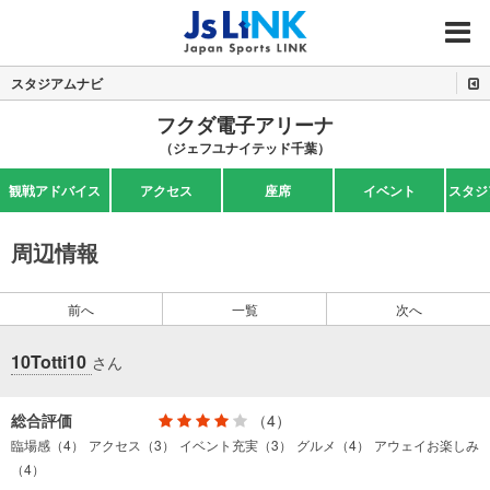
MENU
スタジアムナビ
フクダ電子アリーナ
（ジェフユナイテッド千葉）
観戦アドバイス
アクセス
座席
イベント
スタジ
周辺情報
前へ
一覧
次へ
10Totti10
さん
総合評価
（4）
臨場感（4）
アクセス（3）
イベント充実（3）
グルメ（4）
アウェイお楽しみ
（4）