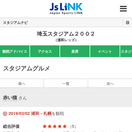
MENU
スタジアムナビ
埼玉スタジアム２００２
（浦和レッズ）
観戦アドバイス
アクセス
座席
イベント
スタジ
スタジアムグルメ
前へ
一覧
次へ
赤い猫
さん
2019/03/02 浦和－札幌
を観戦
総合評価
（5）