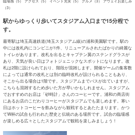
臨場感（5）
アクセス（5）
イベント充実（5）
グルメ（3）
アウェイお楽しみ
（3）
駅からゆっくり歩いてスタジアム入口まで15分程で
す。
最寄駅は埼玉高速鉄道(埼玉スタジアム線)の浦和美園駅です。駅の
中には改札内にコンビニが1件、リニューアルされたばかりの綺麗な
トイレがあります。改札を出るとキャプテン翼のステンドグラスが
あり、天気が良い日はフォトジェニックなスポットになります。改
札は2階に設けられており、階段が混雑します。開催ゲームの集客数
によっては通常の改札とは別の臨時改札が設けられることもあり、
そこから出る場合は1階です。スタジアムまでバスが出ていますが、
こちらも混雑するため歩いた方が早いかもしれません。スタジアム
でおすすめのお店は「砂時計」さんのコーヒーです。浦和の商店街
にあるお店のこだわりコーヒーがスタジアムでも楽しめます。寒い
日はホットコーヒーを飲みながら観戦するとあたたまります。かつ
てW杯の試合も行われた歴史と伝統のある場所です。試合の臨場感
が楽しめる広々としたスタジアムで観戦を楽しみましょう！