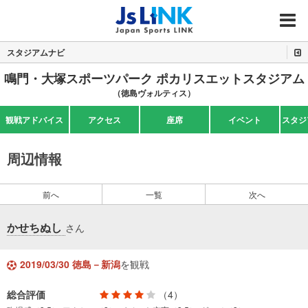
MENU
スタジアムナビ
鳴門・大塚スポーツパーク ポカリスエットスタジアム
（徳島ヴォルティス）
観戦アドバイス
アクセス
座席
イベント
スタジ
周辺情報
前へ
一覧
次へ
かせちぬし
さん
2019/03/30 徳島－新潟
を観戦
総合評価
（4）