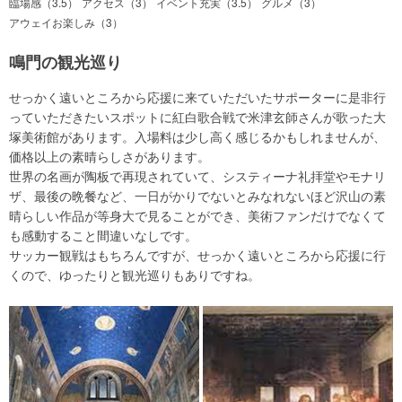
臨場感（3.5）
アクセス（3）
イベント充実（3.5）
グルメ（3）
アウェイお楽しみ（3）
鳴門の観光巡り
せっかく遠いところから応援に来ていただいたサポーターに是非行
っていただきたいスポットに紅白歌合戦で米津玄師さんが歌った大
塚美術館があります。入場料は少し高く感じるかもしれませんが、
価格以上の素晴らしさがあります。
世界の名画が陶板で再現されていて、システィーナ礼拝堂やモナリ
ザ、最後の晩餐など、一日がかりでないとみなれないほど沢山の素
晴らしい作品が等身大で見ることができ、美術ファンだけでなくて
も感動すること間違いなしです。
サッカー観戦はもちろんですが、せっかく遠いところから応援に行
くので、ゆったりと観光巡りもありですね。