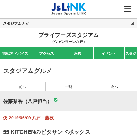
MENU
スタジアムナビ
プライフーズスタジアム
（ヴァンラーレ八戸）
観戦アドバイス
アクセス
座席
イベント
スタジ
スタジアムグルメ
前へ
一覧
次へ
佐藤梨香（八戸担当）
2019/06/09 八戸－藤枝
55 KITCHENのピタサンドボックス