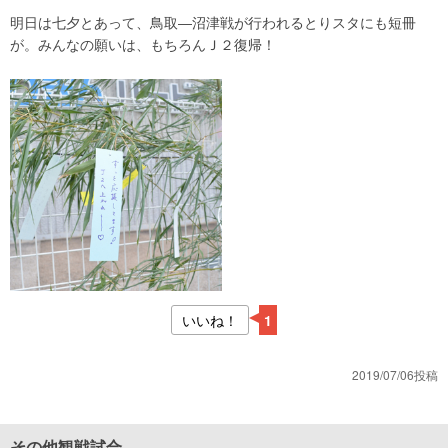
明日は七夕とあって、鳥取―沼津戦が行われるとりスタにも短冊
が。みんなの願いは、もちろんＪ２復帰！
いいね！
1
2019/07/06投稿
その他観戦試合