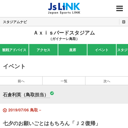
MENU
スタジアムナビ
Ａｘｉｓバードスタジアム
（ガイナーレ鳥取）
観戦アドバイス
アクセス
座席
イベント
スタジ
イベント
前へ
一覧
次へ
石倉利英（鳥取担当）
2019/07/06 鳥取－
七夕のお願いごとはもちろん「Ｊ２復帰」