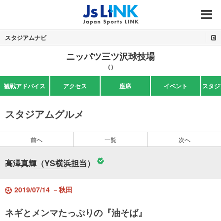
MENU
スタジアムナビ
ニッパツ三ツ沢球技場
（）
観戦アドバイス
アクセス
座席
イベント
スタジ
スタジアムグルメ
前へ
一覧
次へ
高澤真輝（YS横浜担当）
2019/07/14 －秋田
ネギとメンマたっぷりの『油そば』