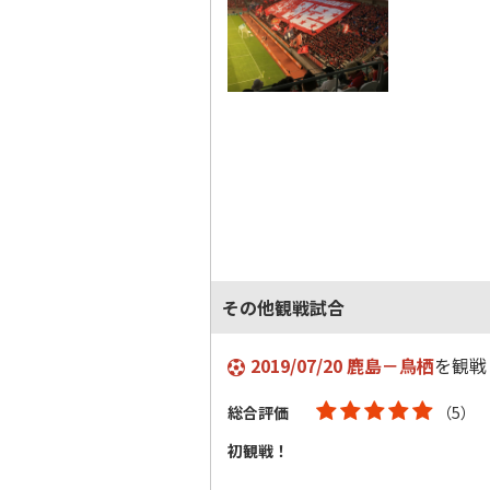
その他観戦試合
2019/07/20 鹿島－鳥栖
を観戦
総合評価
（5）
初観戦！