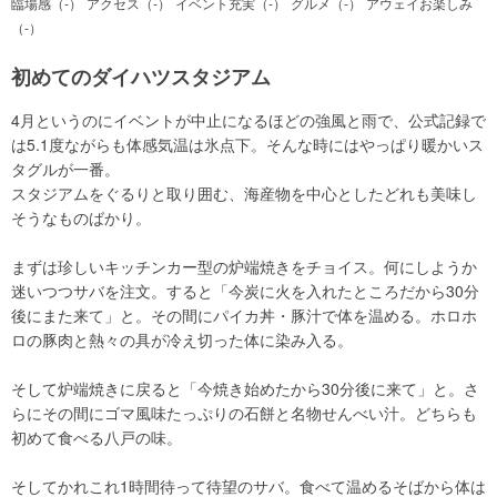
臨場感（-）
アクセス（-）
イベント充実（-）
グルメ（-）
アウェイお楽しみ
（-）
初めてのダイハツスタジアム
4月というのにイベントが中止になるほどの強風と雨で、公式記録で
は5.1度ながらも体感気温は氷点下。そんな時にはやっぱり暖かいス
タグルが一番。
スタジアムをぐるりと取り囲む、海産物を中心としたどれも美味し
そうなものばかり。
まずは珍しいキッチンカー型の炉端焼きをチョイス。何にしようか
迷いつつサバを注文。すると「今炭に火を入れたところだから30分
後にまた来て」と。その間にパイカ丼・豚汁で体を温める。ホロホ
ロの豚肉と熱々の具が冷え切った体に染み入る。
そして炉端焼きに戻ると「今焼き始めたから30分後に来て」と。さ
らにその間にゴマ風味たっぷりの石餅と名物せんべい汁。どちらも
初めて食べる八戸の味。
そしてかれこれ1時間待って待望のサバ。食べて温めるそばから体は