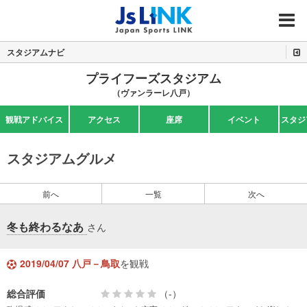
MENU
スタジアムナビ
プライフーズスタジアム
（ヴァンラーレ八戸）
観戦アドバイス
アクセス
座席
イベント
スタジ
スタジアムグルメ
前へ
一覧
次へ
冬も終わるなあ
さん
2019/04/07 八戸－鳥取
を観戦
総合評価
（-）