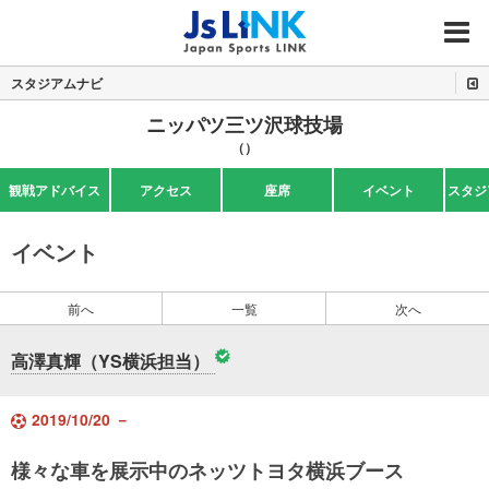
MENU
スタジアムナビ
ニッパツ三ツ沢球技場
（）
観戦アドバイス
アクセス
座席
イベント
スタジ
イベント
前へ
一覧
次へ
高澤真輝（YS横浜担当）
2019/10/20 －
様々な車を展示中のネッツトヨタ横浜ブース