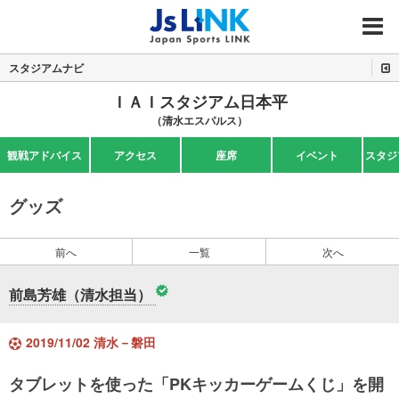
MENU
スタジアムナビ
ＩＡＩスタジアム日本平
（清水エスパルス）
観戦アドバイス
アクセス
座席
イベント
スタジ
グッズ
前へ
一覧
次へ
前島芳雄（清水担当）
2019/11/02 清水－磐田
タブレットを使った「PKキッカーゲームくじ」を開