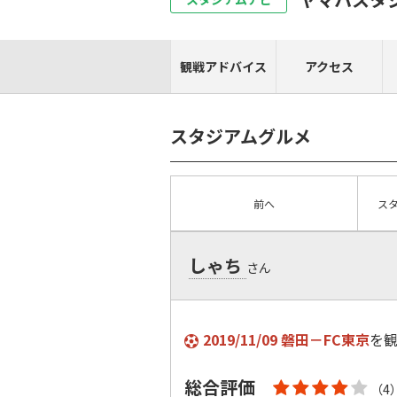
観戦アドバイス
アクセス
スタジアムグルメ
前へ
ス
しゃち
さん
2019/11/09 磐田－FC東京
を
総合評価
（4