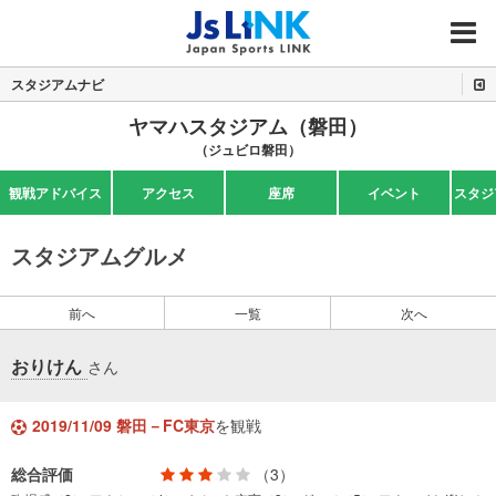
MENU
スタジアムナビ
ヤマハスタジアム（磐田）
（ジュビロ磐田）
観戦アドバイス
アクセス
座席
イベント
スタジ
スタジアムグルメ
前へ
一覧
次へ
おりけん
さん
2019/11/09 磐田－FC東京
を観戦
総合評価
（3）