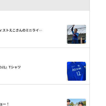
ィストえこさんのミニライ…
J1』Tシャツ
ョー！