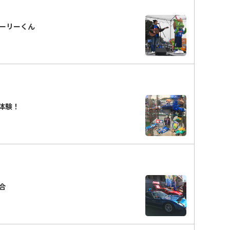
ーリーくん
ス体験！
合