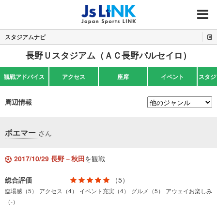
MENU
スタジアムナビ
長野Ｕスタジアム（ＡＣ長野パルセイロ）
観戦アドバイス
アクセス
座席
イベント
スタジ
周辺情報
ポエマー
さん
2017/10/29 長野－秋田
を観戦
総合評価
（5）
臨場感（5）
アクセス（4）
イベント充実（4）
グルメ（5）
アウェイお楽しみ
（-）