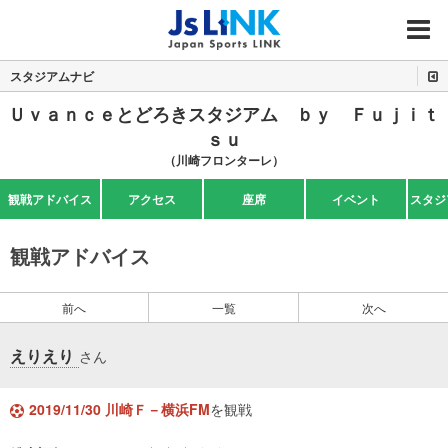
MENU
スタジアムナビ
Ｕｖａｎｃｅとどろきスタジアム ｂｙ Ｆｕｊｉｔ
ｓｕ
（川崎フロンターレ）
観戦アドバイス
アクセス
座席
イベント
スタジ
観戦アドバイス
前へ
一覧
次へ
えりえり
さん
2019/11/30 川崎Ｆ－横浜FM
を観戦