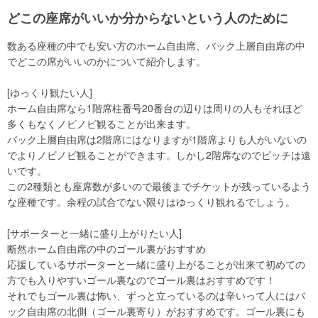
どこの座席がいいか分からないという人のために
数ある座種の中でも安い方のホーム自由席、バック上層自由席の中
でどこの席がいいのかについて紹介します。
[ゆっくり観たい人]
ホーム自由席なら1階席柱番号20番台の辺りは周りの人もそれほど
多くもなくノビノビ観ることが出来ます。
バック上層自由席は2階席にはなりますが1階席よりも人がいないの
でよりノビノビ観ることができます。しかし2階席なのでピッチは遠
いです。
この2種類とも座席数が多いので最後までチケットが残っているよう
な座種です。余程の試合でない限りはゆっくり観れるでしょう。
[サポーターと一緒に盛り上がりたい人]
断然ホーム自由席の中のゴール裏がおすすめ
応援しているサポーターと一緒に盛り上がることが出来て初めての
方でも入りやすいゴール裏なのでゴール裏はおすすめです！
それでもゴール裏は怖い、ずっと立っているのは辛いって人にはバ
ック自由席の北側（ゴール裏寄り）がおすすめです。ゴール裏にも