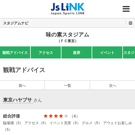
MENU
スタジアムナビ
味の素スタジアム
（ＦＣ東京）
観戦アドバイス
アクセス
座席
イベント
スタジ
観戦アドバイス
前へ
一覧
次へ
東京ハヤブサ
さん
総合評価
（4）
臨場感（3）
アクセス（5）
イベント充実（5）
グルメ（5）
アウェイお楽しみ
（5）