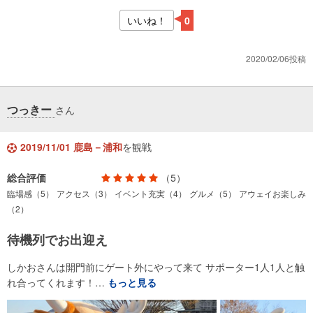
いいね！
0
2020/02/06投稿
つっきー
さん
2019/11/01 鹿島－浦和
を観戦
総合評価
（5）
臨場感（5）
アクセス（3）
イベント充実（4）
グルメ（5）
アウェイお楽しみ
（2）
待機列でお出迎え
しかおさんは開門前にゲート外にやって来て サポーター1人1人と触
れ合ってくれます！…
もっと見る