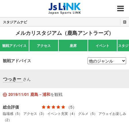
MENU
スタジアムナビ
メルカリスタジアム（鹿島アントラーズ）
観戦アドバイス
アクセス
座席
イベント
スタジ
観戦アドバイス
つっきー
さん
2019/11/01 鹿島－浦和
を観戦
総合評価
（5）
臨場感（5）
アクセス（3）
イベント充実（4）
グルメ（5）
アウェイお楽しみ
（2）