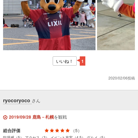
いいね！
1
2020/02/06投稿
ryocoryoco
さん
2019/09/28 鹿島－札幌
を観戦
総合評価
（5）
臨場感（5）
アクセス（3）
イベント充実（4.5）
グルメ（5）