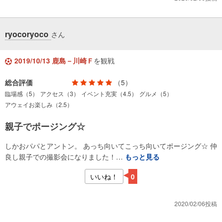
ryocoryoco
さん
2019/10/13 鹿島－川崎Ｆ
を観戦
総合評価
（5）
臨場感（5）
アクセス（3）
イベント充実（4.5）
グルメ（5）
アウェイお楽しみ（2.5）
親子でポージング☆
しかおパパとアントン。 あっち向いてこっち向いてポージング☆ 仲
良し親子での撮影会になりました！…
もっと見る
いいね！
0
2020/02/06投稿