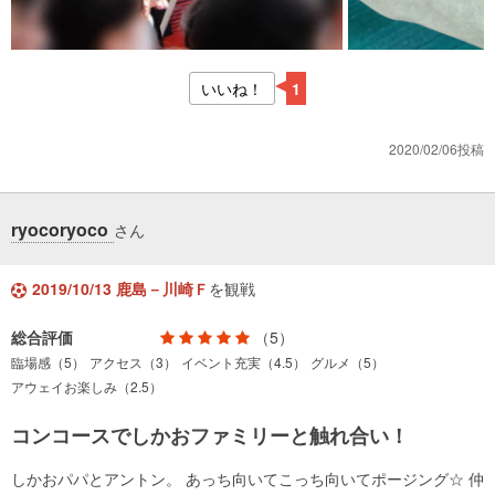
いいね！
1
2020/02/06投稿
ryocoryoco
さん
2019/10/13 鹿島－川崎Ｆ
を観戦
総合評価
（5）
臨場感（5）
アクセス（3）
イベント充実（4.5）
グルメ（5）
アウェイお楽しみ（2.5）
コンコースでしかおファミリーと触れ合い！
しかおパパとアントン。 あっち向いてこっち向いてポージング☆ 仲