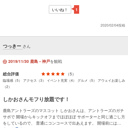
いいね！
1
2020/02/04投稿
つっきー
さん
2019/11/30 鹿島－神戸
を観戦
総合評価
（5）
臨場感（5）
アクセス（3）
イベント充実（4）
グルメ（5）
アウェイお楽しみ
（2）
しかおさんモフり放題です！
鹿島アントラーズのマスコット しかおさんは、アントラーズのガチ
サポで 開場からキックオフまでほぼほぼ サポーターと同じ過ごし方
をしているので、 普通にコンコースで出あえます。 開場前には…