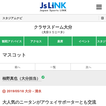
MENU
スタジアムナビ
クラサスドーム大分
（大分トリニータ）
観戦アドバイス
アクセス
座席
イベント
スタジ
マスコット
前へ
一覧
次へ
柚野真也（大分担当）
2019/05/18 大分－清水
大人気のニータンがアウェイサポーターとも交流