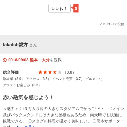
いいね！
0
2019/12/08投稿
takatch親方
さん
2018/09/08 熊本－大分
を観戦
総合評価
（3.8）
臨場感（3.9）
アクセス（3.5）
イベント充実（3.7）
グルメ（4）
アウェイお楽しみ（3.5）
赤い熱気を感じよう！
＜魅力＞ 〇３万人収容の大きなスタジアムでかっこいい。 〇メイン
及びバックスタンドには大きな屋根もあるため、雨天時でも快適に
観戦できる。 〇スタグル料理が温かく美味しい。 〇熊本サポーター
の熱…
もっと見る