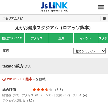
MENU
スタジアムナビ
えがお健康スタジアム（ロアッソ熊本）
観戦アドバイス
アクセス
座席
イベント
スタジ
座席
takatch親方
さん
2019/09/07 熊本－
を観戦
総合評価
（3.8）
臨場感（3.9）
アクセス（3.5）
イベント充実（3.7）
グルメ（4）
アウェイお楽しみ（3.5）