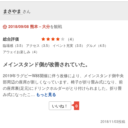
まさやま
さん
2018/09/08 熊本－大分
を観戦
総合評価
（4）
臨場感（3.5）
アクセス（3.5）
イベント充実（3.5）
グルメ（4.5）
アウェイお楽しみ（4）
メインスタンド側が改善されていた。
2019年ラグビーW杯開催に伴う改修により、メインスタンド側中央
部周辺の座席が新しくなっています。椅子が折り畳み式になり、前
の座席裏(足元)にドリンクホルダーがとり付けられました。折り畳
み式になったこ…
もっと見る
いいね！
0
2018/11/03投稿