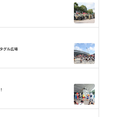
タグル広場
！