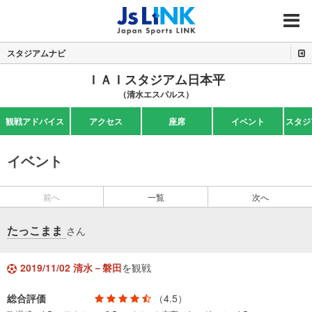
MENU
スタジアムナビ
ＩＡＩスタジアム日本平
（清水エスパルス）
観戦アドバイス
アクセス
座席
イベント
スタジ
イベント
前へ
一覧
次へ
たっこまま
さん
2019/11/02 清水－磐田
を観戦
総合評価
（4.5）