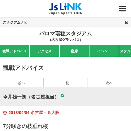
MENU
スタジアムナビ
パロマ瑞穂スタジアム
（名古屋グランパス）
観戦アドバイス
アクセス
座席
イベント
スタジ
観戦アドバイス
前へ
一覧
次へ
今井雄一朗（名古屋担当）
2018/04/04 名古屋－Ｇ大阪
7分咲きの枝垂れ桜