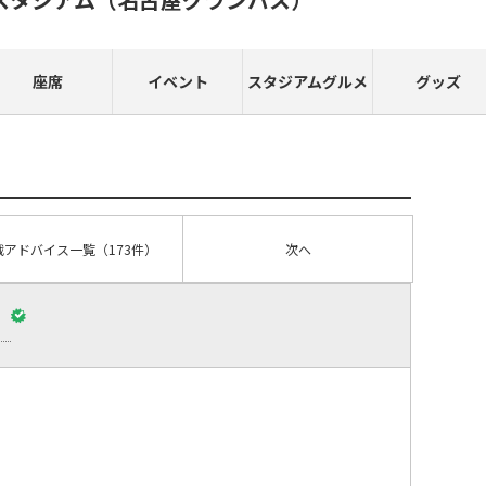
座席
イベント
スタジアムグルメ
グッズ
戦アドバイス
一覧
（173件）
次へ
）