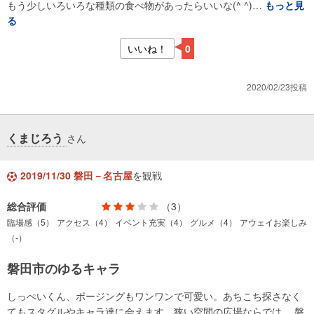
もう少しいろいろな種類の食べ物があったらいいな(^ ^)…
もっと見
る
いいね！
0
2020/02/23投稿
くまじろう
さん
2019/11/30 磐田－名古屋
を観戦
総合評価
（3）
臨場感（5）
アクセス（4）
イベント充実（4）
グルメ（4）
アウェイお楽しみ
（-）
磐田市のゆるキャラ
しっぺいくん、ボージングもワンワンで可愛い。あちこち探さなく
てもスタグルやキャラ達に会えます。狭い空間の広場ならでは。 磐