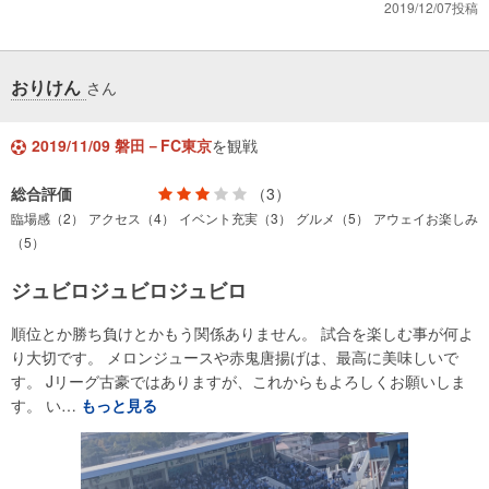
2019/12/07投稿
おりけん
さん
2019/11/09 磐田－FC東京
を観戦
総合評価
（3）
臨場感（2）
アクセス（4）
イベント充実（3）
グルメ（5）
アウェイお楽しみ
（5）
ジュビロジュビロジュビロ
順位とか勝ち負けとかもう関係ありません。 試合を楽しむ事が何よ
り大切です。 メロンジュースや赤鬼唐揚げは、最高に美味しいで
す。 Jリーグ古豪ではありますが、これからもよろしくお願いしま
す。 い…
もっと見る