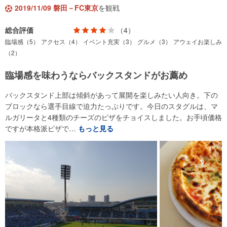
2019/11/09 磐田－FC東京
を観戦
総合評価
（4）
臨場感（5）
アクセス（4）
イベント充実（3）
グルメ（3）
アウェイお楽しみ
（2）
臨場感を味わうならバックスタンドがお薦め
バックスタンド上部は傾斜があって展開を楽しみたい人向き。下の
ブロックなら選手目線で迫力たっぷりです。今日のスタグルは、マ
ルガリータと4種類のチーズのピザをチョイスしました。お手頃価格
ですが本格派ピザで…
もっと見る