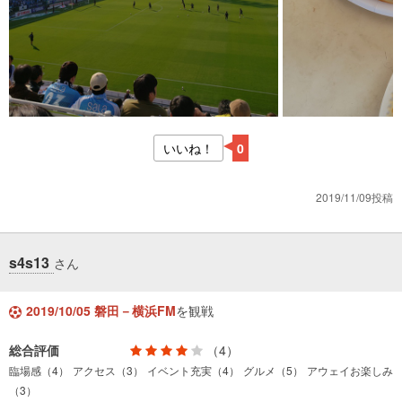
いいね！
0
2019/11/09投稿
s4s13
さん
2019/10/05 磐田－横浜FM
を観戦
総合評価
（4）
臨場感（4）
アクセス（3）
イベント充実（4）
グルメ（5）
アウェイお楽しみ
（3）