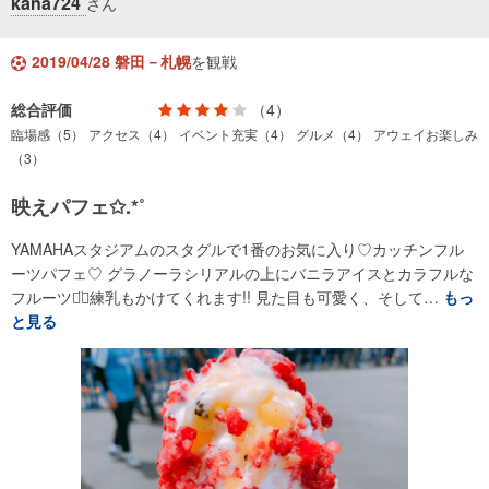
kana724
さん
2019/04/28 磐田－札幌
を観戦
総合評価
（4）
臨場感（5）
アクセス（4）
イベント充実（4）
グルメ（4）
アウェイお楽しみ
（3）
映えパフェ✩.*˚
YAMAHAスタジアムのスタグルで1番のお気に入り♡カッチンフル
ーツパフェ♡ グラノーラシリアルの上にバニラアイスとカラフルな
フルーツ⌄̈⃝練乳もかけてくれます!! 見た目も可愛く、そして…
もっ
と見る