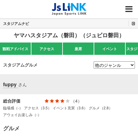
MENU
スタジアムナビ
ヤマハスタジアム（磐田）（ジュビロ磐田）
観戦アドバイス
アクセス
座席
イベント
スタジ
スタジアムグルメ
fuppy
さん
総合評価
（4）
臨場感（-）
アクセス（3.5）
イベント充実（3.6）
グルメ（2.8）
アウェイお楽しみ（-）
グルメ