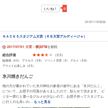
いいね！
0
2018/11/30投稿
ＮＡＣＫ５スタジアム大宮（ＲＢ大宮アルディージャ）
2017/07/01 大宮－横浜FM
を観戦
総合評価
（3.5）
臨場感（4.5）
アクセス（3.8）
イベント充実（3）
グルメ（3.8）
アウェイお楽しみ（2.5）
氷川焼きだんご
他の方が書かれていた氷川神社の参道の途中にある「氷川だんこ」
について、お団子の写真がありましたので、貼らせて頂きます。 ビ
ジター席だと選べるグルメが少ないので、お団子持ってスタジアム
に行くのも良いの…
もっと見る