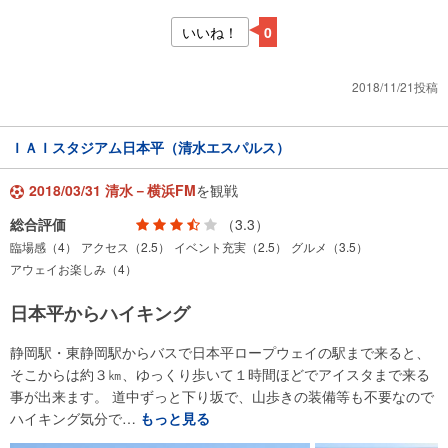
いいね！
0
2018/11/21投稿
ＩＡＩスタジアム日本平（清水エスパルス）
2018/03/31 清水－横浜FM
を観戦
総合評価
（3.3）
臨場感（4）
アクセス（2.5）
イベント充実（2.5）
グルメ（3.5）
アウェイお楽しみ（4）
日本平からハイキング
静岡駅・東静岡駅からバスで日本平ロープウェイの駅まで来ると、
そこからは約３㎞、ゆっくり歩いて１時間ほどでアイスタまで来る
事が出来ます。 道中ずっと下り坂で、山歩きの装備等も不要なので
ハイキング気分で…
もっと見る