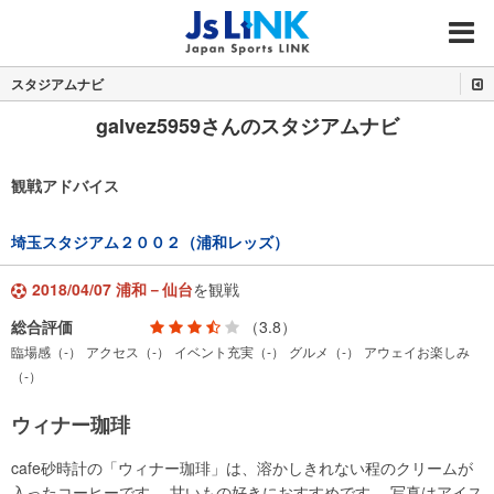
MENU
スタジアムナビ
galvez5959さんのスタジアムナビ
観戦アドバイス
埼玉スタジアム２００２（浦和レッズ）
2018/04/07 浦和－仙台
を観戦
総合評価
（3.8）
臨場感（-）
アクセス（-）
イベント充実（-）
グルメ（-）
アウェイお楽しみ
（-）
ウィナー珈琲
cafe砂時計の「ウィナー珈琲」は、溶かしきれない程のクリームが
入ったコーヒーです。 甘いもの好きにおすすめです。 写真はアイス