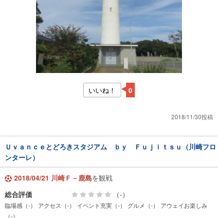
いいね！
0
2018/11/30投稿
Ｕｖａｎｃｅとどろきスタジアム ｂｙ Ｆｕｊｉｔｓｕ（川崎フロ
ンターレ）
2018/04/21 川崎Ｆ－鹿島
を観戦
総合評価
（-）
臨場感（-）
アクセス（-）
イベント充実（-）
グルメ（-）
アウェイお楽しみ
（-）