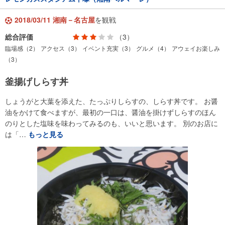
2018/03/11 湘南－名古屋
を観戦
総合評価
（3）
臨場感（2）
アクセス（3）
イベント充実（3）
グルメ（4）
アウェイお楽しみ
（3）
釜揚げしらす丼
しょうがと大葉を添えた、たっぷりしらすの、しらす丼です。 お醤
油をかけて食べますが、最初の一口は、醤油を掛けずしらすのほん
のりとした塩味を味わってみるのも、いいと思います。 別のお店に
は「…
もっと見る