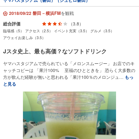
2018/09/22 磐田－横浜FM
を観戦
総合評価
（3.8）
臨場感（5）
アクセス（2.5）
イベント充実（3.5）
グルメ（3.5）
アウェイお楽しみ（3.5）
Jスタ史上、最も高価？なソフトドリンク
ヤマハスタジアムで売られている「メロンスムージー」 お店でのキ
ャッチコピーは 「果汁100% 至福のひとときを」 恐らく大多数の
方が飲んだ経験が無いと思われる「果汁100％のメロンジュ…
もっ
と見る