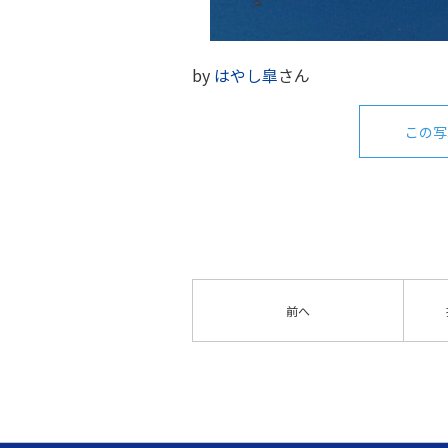
by
はやし皐
さん
この写
前へ