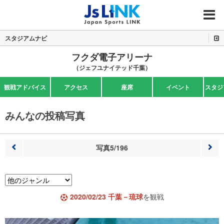
MENU
スタジアムナビ
フクダ電子アリーナ
（ジェフユナイテッド千葉）
観戦アドバイス
アクセス
座席
イベント
スタジ
みんなの投稿写真
写真5/196
前へ
次へ
2020/02/23 千葉－琉球
を観戦