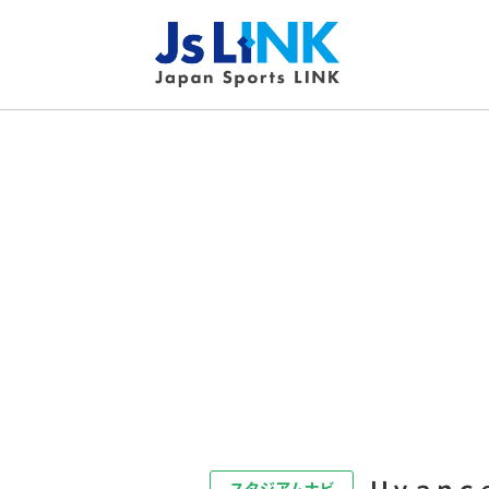
Ｕｖａｎｃ
スタジアムナビ