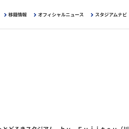
移籍情報
オフィシャルニュース
スタジアムナビ
ｅとどろきスタジアム ｂｙ Ｆｕｊｉｔｓｕ
（川