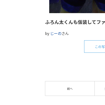
ふろん太くんも仮装してフ
by
じーの
さん
この写
前へ