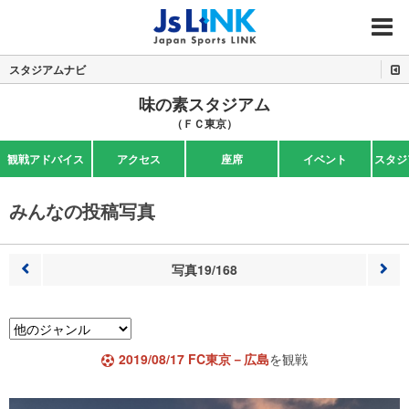
MENU
スタジアムナビ
味の素スタジアム
（ＦＣ東京）
観戦アドバイス
アクセス
座席
イベント
スタジ
みんなの投稿写真
写真19/168
前へ
次へ
2019/08/17 FC東京－広島
を観戦