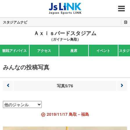
MENU
スタジアムナビ
Ａｘｉｓバードスタジアム
（ガイナーレ鳥取）
観戦アドバイス
アクセス
座席
イベント
スタジ
みんなの投稿写真
写真5/76
前へ
次へ
2019/11/17 鳥取－福島