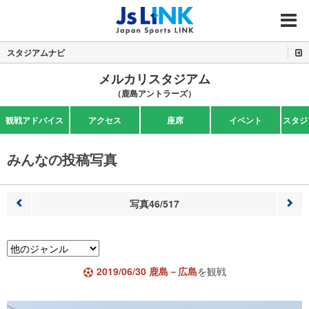
MENU
スタジアムナビ
メルカリスタジアム
（鹿島アントラーズ）
観戦アドバイス
アクセス
座席
イベント
スタジ
みんなの投稿写真
写真46/517
前へ
次へ
2019/06/30 鹿島－広島
を観戦