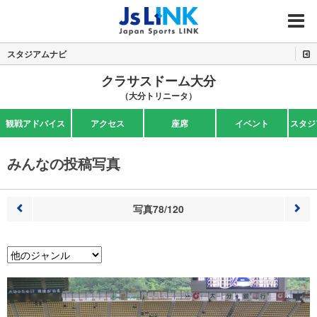
MENU
スタジアムナビ
クラサスドーム大分
（大分トリニータ）
観戦アドバイス
アクセス
座席
イベント
スタジ
みんなの投稿写真
写真78/120
前へ
次へ