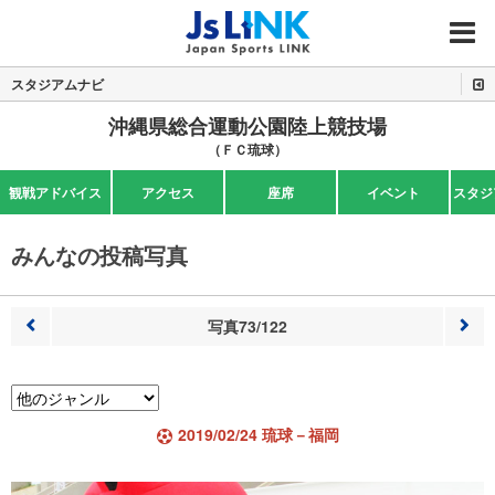
MENU
スタジアムナビ
沖縄県総合運動公園陸上競技場
（ＦＣ琉球）
観戦アドバイス
アクセス
座席
イベント
スタジ
みんなの投稿写真
写真73/122
前へ
次へ
2019/02/24 琉球－福岡