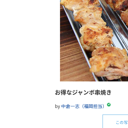
お得なジャンボ串焼き
by
中倉一志（福岡担当）
この写