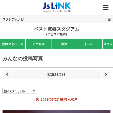
MENU
スタジアムナビ
ベスト電器スタジアム
（アビスパ福岡）
観戦アドバイス
アクセス
座席
イベント
スタジ
みんなの投稿写真
写真55/216
前へ
次へ
2019/07/27 福岡－水戸