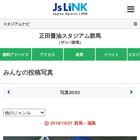
MENU
スタジアムナビ
正田醤油スタジアム群馬
（ザスパ群馬）
観戦アドバイス
アクセス
座席
イベント
スタジ
みんなの投稿写真
写真30/52
前へ
次へ
2018/10/21 群馬－福島