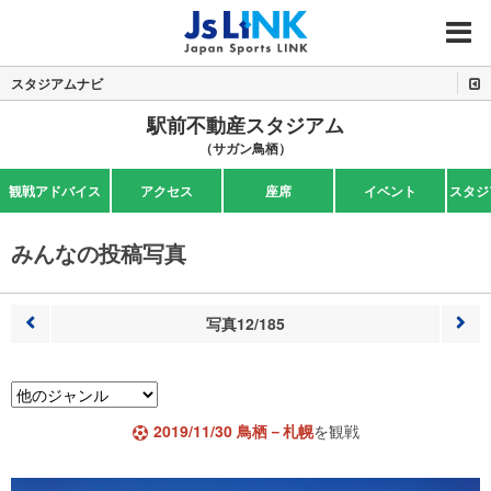
MENU
スタジアムナビ
駅前不動産スタジアム
（サガン鳥栖）
観戦アドバイス
アクセス
座席
イベント
スタジ
みんなの投稿写真
写真12/185
前へ
次へ
2019/11/30 鳥栖－札幌
を観戦