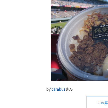
by
carabus
さん
この写