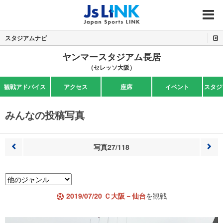
MENU
スタジアムナビ
ヤンマースタジアム長居
（セレッソ大阪）
観戦アドバイス
アクセス
座席
イベント
スタジ
みんなの投稿写真
写真27/118
前へ
次へ
2019/07/20 Ｃ大阪－仙台
を観戦