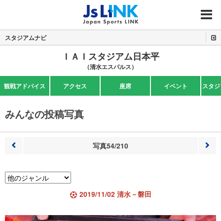
MENU
スタジアムナビ
ＩＡＩスタジアム日本平
（清水エスパルス）
観戦アドバイス
アクセス
座席
イベント
スタジ
みんなの投稿写真
写真54/210
前へ
次へ
2019/11/02 清水－磐田