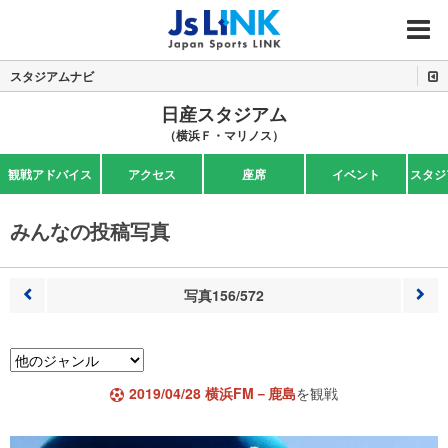
MENU
スタジアムナビ
日産スタジアム
（横浜Ｆ・マリノス）
観戦アドバイス
アクセス
座席
イベント
スタジ
みんなの投稿写真
写真156/572
前へ
次へ
2019/04/28 横浜FM－鹿島
を観戦