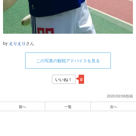
by
えりえり
さん
この写真の観戦アドバイスを見る
いいね！
0
2020/02/06投稿
前へ
一覧
次へ