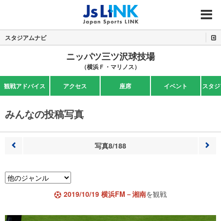
MENU
スタジアムナビ
ニッパツ三ツ沢球技場
（横浜Ｆ・マリノス）
観戦アドバイス
アクセス
座席
イベント
スタジ
みんなの投稿写真
写真8/188
前へ
次へ
2019/10/19 横浜FM－湘南
を観戦