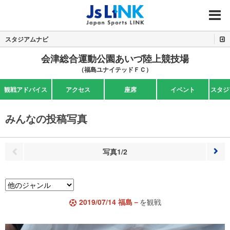
MENU
スタジアムナビ
会津総合運動公園あいづ陸上競技場
（福島ユナイテッドＦＣ）
観戦アドバイス
アクセス
座席
イベント
スタジ
みんなの投稿写真
写真1/2
次へ
前へ
2019/07/14 福島－
を観戦