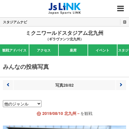
MENU
スタジアムナビ
ミクニワールドスタジアム北九州
（ギラヴァンツ北九州）
観戦アドバイス
アクセス
座席
イベント
スタジ
みんなの投稿写真
写真28/82
前へ
次へ
2019/08/10 北九州－
を観戦