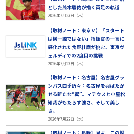
とした茂木駿佑が描く両足の軌道
2026年7月23日（木）
【取材ノート：東京Ｖ】「スタート
は横一線ではない」指揮官の一言に
感化された食野壮磨が挑む、東京ヴ
ェルディでの2度目の挑戦
2026年7月23日（木）
【取材ノート：名古屋】名古屋グラ
ンパス四季折々：名古屋を羽ばたか
せる新たな“翼”。マテウスと小屋松
知哉がもたらす強さ、そして美し
さ。
2026年7月22日（水）
【取材ノート：長野】見よ、この縦