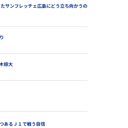
てたサンフレッチェ広島にどう立ち向かうの
り
木椋大
つあるＪ１で戦う自信