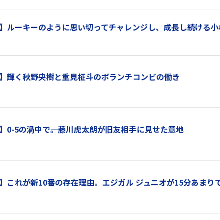
】ルーキーのように思い切ってチャレンジし、成長し続ける小
】輝く秋野央樹と重見柾斗のボランチコンビの働き
0-5の渦中で――。藤川虎太朗が旧友相手に見せた意地
】これが新10番の存在理由。エジガル ジュニオが15分あまり