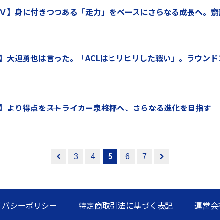
Ｖ】身に付きつつある「走力」をベースにさらなる成長へ。齋
】大迫勇也は言った。「ACLはヒリヒリした戦い」。ラウンド
】より得点を――ストライカー泉柊椰へ、さらなる進化を目指す
3
4
5
6
7
イバシーポリシー
特定商取引法に基づく表記
運営会