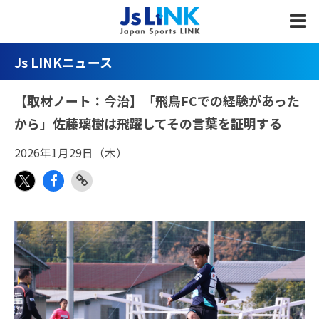
MENU
Js LINKニュース
【取材ノート：今治】「飛鳥FCでの経験があった
から」佐藤璃樹は飛躍してその言葉を証明する
2026年1月29日（木）
Fac
Link
X
eb
Copy
oo
k