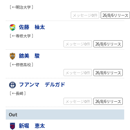
［ ←明治大学 ］
メッセージ
0
件
26/8/6
リリース
佐藤 柚太
［ ←専修大学 ］
メッセージ
0
件
26/8/6
リリース
舘美 駿
［ ←修徳高校 ］
メッセージ
0
件
26/8/6
リリース
フアンマ デルガド
［ ←長崎 ］
メッセージ
0
件
26/8/6
リリース
Out
新堀 恵太