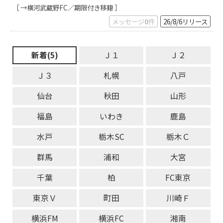
［ →横河武蔵野FC／期限付き移籍 ］
メッセージ
0
件
26/8/6
リリース
新着(5)
Ｊ１
Ｊ２
Ｊ３
札幌
八戸
仙台
秋田
山形
福島
いわき
鹿島
水戸
栃木SC
栃木Ｃ
群馬
浦和
大宮
千葉
柏
FC東京
東京Ｖ
町田
川崎Ｆ
横浜FM
横浜FC
湘南